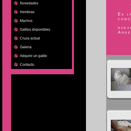
Novedades
Hembras
Es l
como
Machos
nuev
Gatitos disponibles
Arge
Cruza actual
Galeria
Adquirir un gatito
Contacto