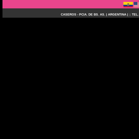
CASEROS - PCIA. DE BS. AS. | ARGENTINA | :: TEL.: (
X