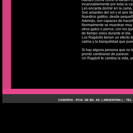
nuestro coche como si fuesen lo
incansablemente por toda la c
Les encanta dormir en la cama,
Son amantes del sol y el aire lib
Nuestros gatitos, desde pequeños
Además, son capaces de hacerte
Normalmente se muestran muy r
otros gatos o perros, con los qu
de tiempo solos durante el día.
Los Ragdolls tienen un efecto t
calma y la tranquilidad que pue
Si hay alguna persona que no le
pronto cambiaran de parecer.
Un Ragdoll te cambia la vida, 
CASEROS - PCIA. DE BS. AS. | ARGENTINA | :: TEL.: (