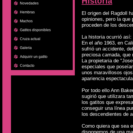
Historia
Novedades
Hembras
El origen del Ragdoll 
opiniones, pero la que
Machos
proceden de los descen
Gatitos disponibles
La historia ocurrió así:
Cruza actual
En el año 1963, en Cal
Galeria
sufrió un accidente, de
preciosa camada, que n
Adquirir un gatito
La propietaria de "Jose
Contacto
especiales que poseían
unos maravillosos ojos
apariencia espectacula
Por todo ello Ann Baker
sugirió que utilizara 
los gatitos que expres
conseguir una línea pu
los descendientes de a
Como quiera que sea en
disponemos de una mara