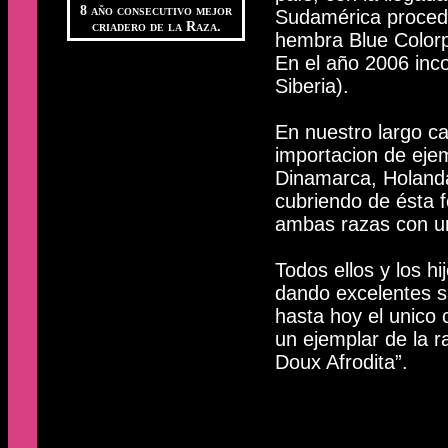
8 año consecutivo mejor
Sudamérica procede
criadero de la Raza.
hembra Blue Colorp
En el año 2006 inco
Siberia).
En nuestro largo c
importacion de eje
Dinamarca, Holanda
cubriendo de ésta f
ambas razas con u
Todos ellos y los h
dando excelentes sa
hasta hoy el unico
un ejemplar de la r
Doux Afrodita”.