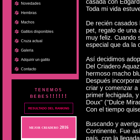
casada con Edgardo
Novedades
Toda mi vida estuv
Hembras
De recién casados 
Machos
pet, regalo de una
Gatitos disponibles
muy feliz. Cuando s
Cruza actual
especial que da la
Galeria
Así decidimos adop
Adquirir un gatito
Del Criadero Aquazu
Contacto
hermoso macho blu
Después incorporam
criar y comenzar a 
tenemos
primer lechigada, y
bebes!!!!!!
Doux" ("Dulce Mira
Con el tiempo quise
RESULTADO DEL RANKING
Buscando y averigu
mejor criadero 2016
Continente. Fue as
país, con la llegad